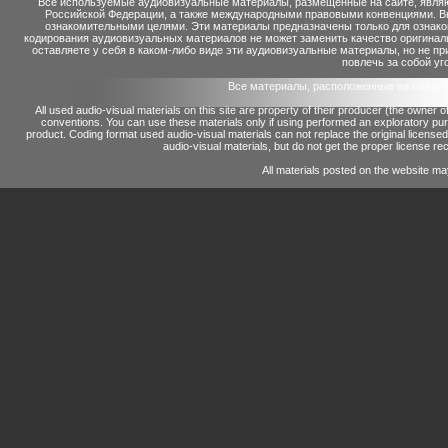
Все используемые аудиовизуальные материалы, размещенные на сайте, являю
Российской Федерации, а также международными правовыми конвенциями. Вы 
ознакомительными целями. Эти материалы предназначены только для ознако
кодирования аудиовизуальных материалов не может заменить качество оригинал
оставляете у себя в каком-либо виде эти аудиовизуальные материалы, но не п
повлечь за собой уг
Все материалы, расположенные на сайте 
All used audio-visual materials on this site are property of their producer (the owner 
conventions.
You can use these materials only if using performed an exploratory p
product.
Coding format used audio-visual materials can not replace the original license
audio-visual materials, but do not get the proper license reco
All materials posted on the website ma