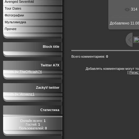
Avenged Sevenfold
Tour Dates
314
В реальн
Фотографии
Мультимедиа
Добавлено
11.0
Прочее
Block title
Всего комментариев
:
0
Twitter A7X
Добавлять комментарии могут то
Tweets by TheOfficialA7X
[
Регис
ZackyV twitter
Tweets by Vengenz1
Статистика
Онлайн всего:
1
Гостей:
1
Пользователей:
0