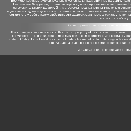
Все используемые аудиовизуальные материалы, размещенные на сайте, являю
Российской Федерации, а также международными правовыми конвенциями. Вы 
ознакомительными целями. Эти материалы предназначены только для ознако
кодирования аудиовизуальных материалов не может заменить качество оригинал
оставляете у себя в каком-либо виде эти аудиовизуальные материалы, но не п
повлечь за собой уг
Все материалы, расположенные на сайте 
All used audio-visual materials on this site are property of their producer (the owner 
conventions.
You can use these materials only if using performed an exploratory p
product.
Coding format used audio-visual materials can not replace the original license
audio-visual materials, but do not get the proper license reco
All materials posted on the website ma