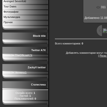
Avenged Sevenfold
Tour Dates
311
В реальн
Фотографии
Мультимедиа
Добавлено
11.0
Прочее
Block title
Всего комментариев
:
0
Twitter A7X
Добавлять комментарии могут то
Tweets by TheOfficialA7X
[
Регис
ZackyV twitter
Tweets by Vengenz1
Статистика
Онлайн всего:
1
Гостей:
1
Пользователей:
0