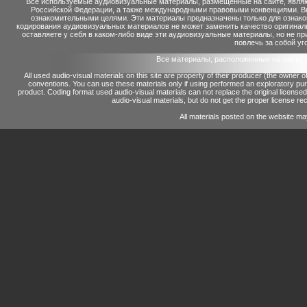
Все используемые аудиовизуальные материалы, размещенные на сайте, являю
Российской Федерации, а также международными правовыми конвенциями. Вы 
ознакомительными целями. Эти материалы предназначены только для ознако
кодирования аудиовизуальных материалов не может заменить качество оригинал
оставляете у себя в каком-либо виде эти аудиовизуальные материалы, но не п
повлечь за собой уг
Все материалы, расположенные на сайте 
All used audio-visual materials on this site are property of their producer (the owner 
conventions.
You can use these materials only if using performed an exploratory p
product.
Coding format used audio-visual materials can not replace the original license
audio-visual materials, but do not get the proper license reco
All materials posted on the website ma