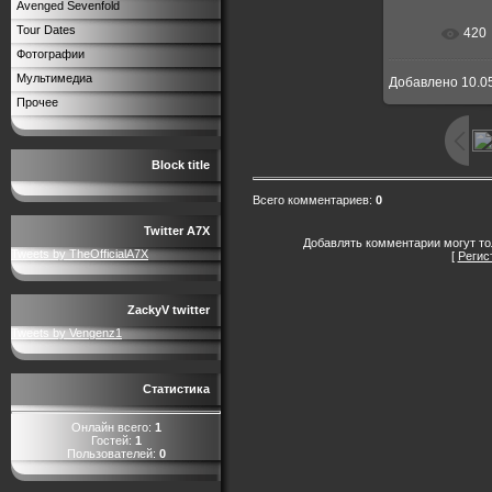
Avenged Sevenfold
Tour Dates
420
В реальн
Фотографии
Мультимедиа
Добавлено
10.0
Прочее
Block title
Всего комментариев
:
0
Twitter A7X
Добавлять комментарии могут то
Tweets by TheOfficialA7X
[
Регис
ZackyV twitter
Tweets by Vengenz1
Статистика
Онлайн всего:
1
Гостей:
1
Пользователей:
0