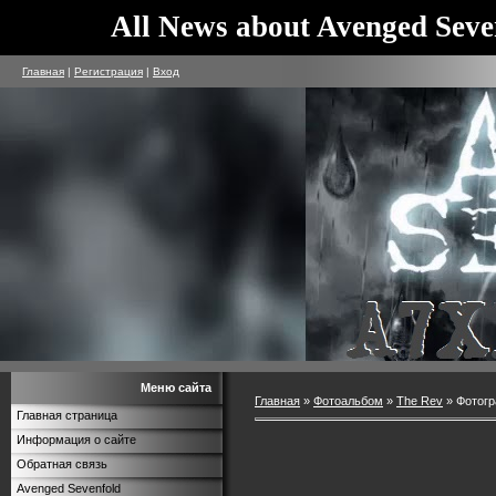
All News about Avenged Seve
Главная
|
Регистрация
|
Вход
Меню сайта
Главная
»
Фотоальбом
»
The Rev
» Фотогр
Главная страница
Информация о сайте
Обратная связь
Avenged Sevenfold