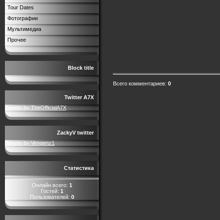
Tour Dates
Фотографии
Мультимедиа
Прочее
Block title
Всего комментариев
:
0
Twitter A7X
Tweets by TheOfficialA7X
ZackyV twitter
Tweets by Vengenz1
Статистика
Онлайн всего:
1
Гостей:
1
Пользователей:
0