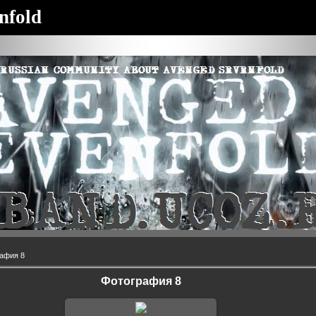
nfold
афия 8
Фотография 8