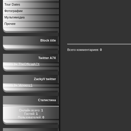
Tour Dates
Фотографии
Мультимедиа
Прочее
Block title
Всего комментариев
:
0
Twitter A7X
Tweets by TheOfficialA7X
ZackyV twitter
Tweets by Vengenz1
Статистика
Онлайн всего:
1
Гостей:
1
Пользователей:
0