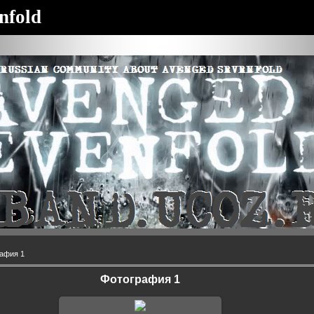
nfold
афия 1
Фотография 1