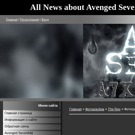
All News about Avenged Seve
Главная
|
Регистрация
|
Вход
Меню сайта
Главная
»
Фотоальбом
»
The Rev
» Фотогр
Главная страница
Информация о сайте
Обратная связь
Avenged Sevenfold