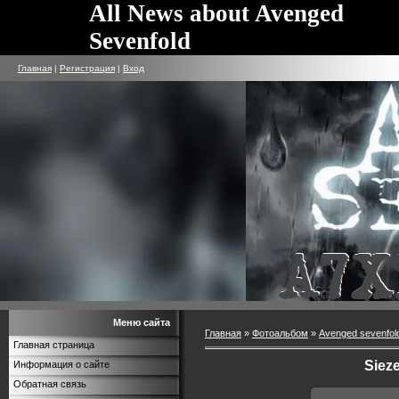
All News about Avenged
Sevenfold
Главная
|
Регистрация
|
Вход
Меню сайта
Главная
»
Фотоальбом
»
Avenged sevenfol
Главная страница
Sieze
Информация о сайте
Обратная связь