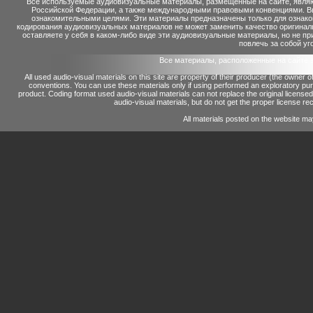
Все используемые аудиовизуальные материалы, размещенные на сайте, являю
Российской Федерации, а также международными правовыми конвенциями. Вы 
ознакомительными целями. Эти материалы предназначены только для ознако
кодирования аудиовизуальных материалов не может заменить качество оригинал
оставляете у себя в каком-либо виде эти аудиовизуальные материалы, но не п
повлечь за собой уг
Все материалы, расположенные на сайте 
All used audio-visual materials on this site are property of their producer (the owner 
conventions.
You can use these materials only if using performed an exploratory p
product.
Coding format used audio-visual materials can not replace the original license
audio-visual materials, but do not get the proper license reco
All materials posted on the website ma