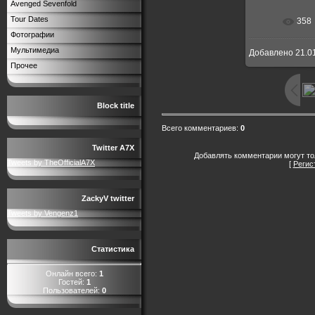
Avenged Sevenfold
Tour Dates
358
Фотографии
Мультимедиа
Добавлено
21.0
Прочее
Block title
Всего комментариев
:
0
Twitter A7X
Добавлять комментарии могут то
Tweets by TheOfficialA7X
[
Регис
ZackyV twitter
Tweets by Vengenz1
Статистика
Онлайн всего:
1
Гостей:
1
Пользователей:
0