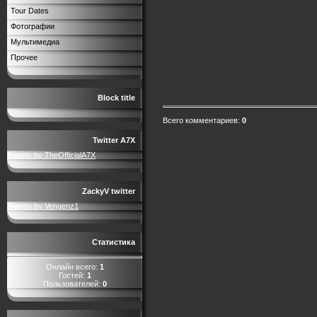
Tour Dates
Фотографии
Мультимедиа
Прочее
Block title
Всего комментариев
:
0
Twitter A7X
Tweets by TheOfficialA7X
ZackyV twitter
Tweets by Vengenz1
Статистика
Онлайн всего:
1
Гостей:
1
Пользователей:
0