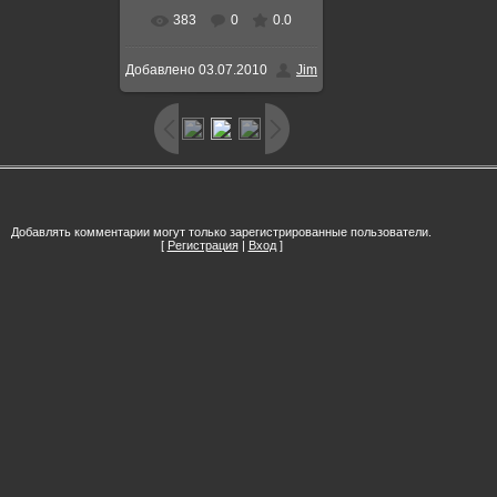
383
0
0.0
В реальном размере
Добавлено
03.07.2010
Jim
993x559
/ 576.7Kb
Добавлять комментарии могут только зарегистрированные пользователи.
[
Регистрация
|
Вход
]