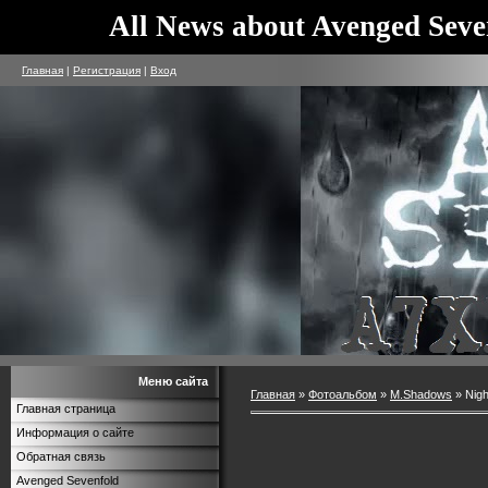
All News about Avenged Seve
Главная
|
Регистрация
|
Вход
Меню сайта
Главная
»
Фотоальбом
»
M.Shadows
» Nigh
Главная страница
Информация о сайте
Обратная связь
Avenged Sevenfold