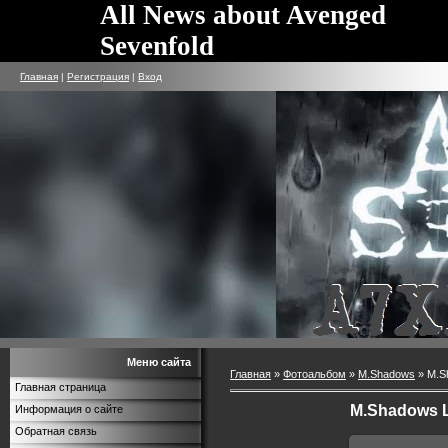
All News about Avenged
Sevenfold
Главная
|
Регистрация
|
Вход
Меню сайта
Главная
»
Фотоальбом
»
M.Shadows
» M.S
Главная страница
M.Shadows L
Информация о сайте
Обратная связь