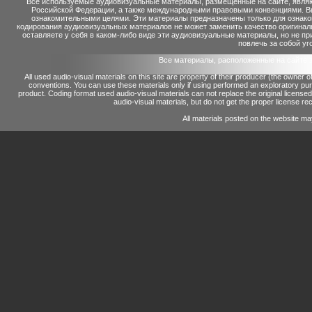
Все используемые аудиовизуальные материалы, размещенные на сайте, являю
Российской Федерации, а также международными правовыми конвенциями. Вы 
ознакомительными целями. Эти материалы предназначены только для ознако
кодирования аудиовизуальных материалов не может заменить качество оригинал
оставляете у себя в каком-либо виде эти аудиовизуальные материалы, но не п
повлечь за собой уг
Все материалы, расположенные на сайте 
All used audio-visual materials on this site are property of their producer (the owner 
conventions.
You can use these materials only if using performed an exploratory p
product.
Coding format used audio-visual materials can not replace the original license
audio-visual materials, but do not get the proper license reco
All materials posted on the website ma