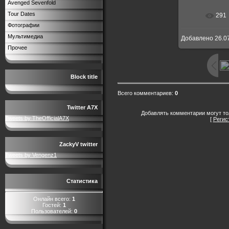
Avenged Sevenfold
Tour Dates
291
Фотографии
Мультимедиа
Добавлено
26.0
Прочее
Block title
Всего комментариев
:
0
Twitter A7X
Добавлять комментарии могут то
Tweets by TheOfficialA7X
[
Регис
ZackyV twitter
Tweets by Vengenz1
Статистика
Онлайн всего:
1
Гостей:
1
Пользователей:
0