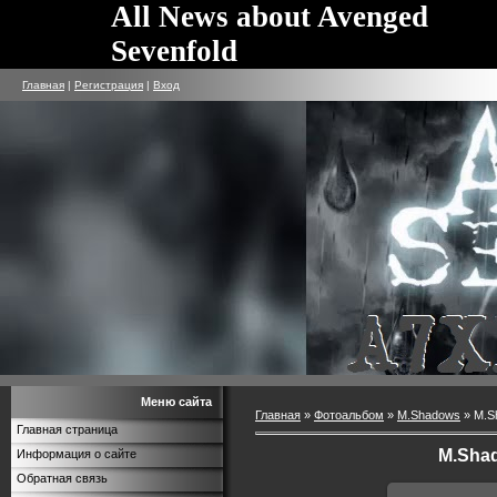
All News about Avenged
Sevenfold
Главная
|
Регистрация
|
Вход
Меню сайта
Главная
»
Фотоальбом
»
M.Shadows
» M.Sh
Главная страница
M.Shad
Информация о сайте
Обратная связь