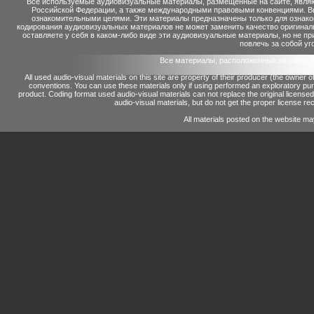
Все используемые аудиовизуальные материалы, размещенные на сайте, являю
Российской Федерации, а также международными правовыми конвенциями. Вы 
ознакомительными целями. Эти материалы предназначены только для ознако
кодирования аудиовизуальных материалов не может заменить качество оригинал
оставляете у себя в каком-либо виде эти аудиовизуальные материалы, но не п
повлечь за собой уг
Все материалы, расположенные на сайте 
All used audio-visual materials on this site are property of their producer (the owner 
conventions.
You can use these materials only if using performed an exploratory p
product.
Coding format used audio-visual materials can not replace the original license
audio-visual materials, but do not get the proper license reco
All materials posted on the website ma