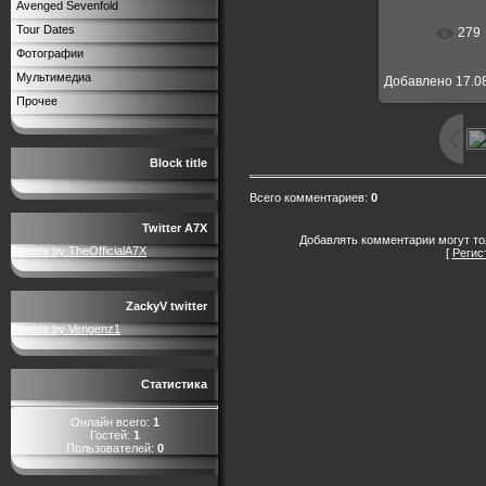
Avenged Sevenfold
Tour Dates
279
В реальн
Фотографии
Мультимедиа
Добавлено
17.0
Прочее
Block title
Всего комментариев
:
0
Twitter A7X
Добавлять комментарии могут то
Tweets by TheOfficialA7X
[
Регис
ZackyV twitter
Tweets by Vengenz1
Статистика
Онлайн всего:
1
Гостей:
1
Пользователей:
0