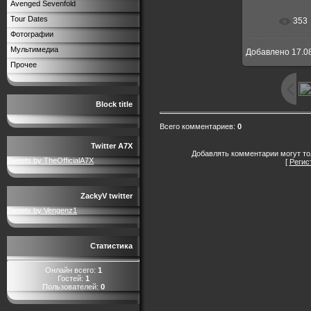
Avenged Sevenfold
Tour Dates
353
В реальн
Фотографии
Мультимедиа
Добавлено
17.0
Прочее
Block title
Всего комментариев
:
0
Twitter A7X
Добавлять комментарии могут то
Tweets by TheOfficialA7X
[
Регис
ZackyV twitter
Tweets by Vengenz1
Статистика
Онлайн всего:
1
Гостей:
1
Пользователей:
0