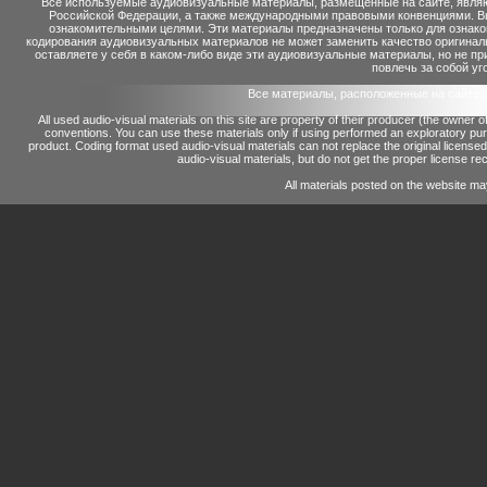
Все используемые аудиовизуальные материалы, размещенные на сайте, являю
Российской Федерации, а также международными правовыми конвенциями. Вы 
ознакомительными целями. Эти материалы предназначены только для ознако
кодирования аудиовизуальных материалов не может заменить качество оригинал
оставляете у себя в каком-либо виде эти аудиовизуальные материалы, но не п
повлечь за собой уг
Все материалы, расположенные на сайте 
All used audio-visual materials on this site are property of their producer (the owner 
conventions.
You can use these materials only if using performed an exploratory p
product.
Coding format used audio-visual materials can not replace the original license
audio-visual materials, but do not get the proper license reco
All materials posted on the website ma