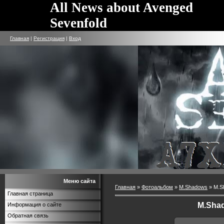
All News about Avenged
Sevenfold
Главная
|
Регистрация
|
Вход
Меню сайта
Главная
»
Фотоальбом
»
M.Shadows
» M.Sh
Главная страница
M.Shad
Информация о сайте
Обратная связь