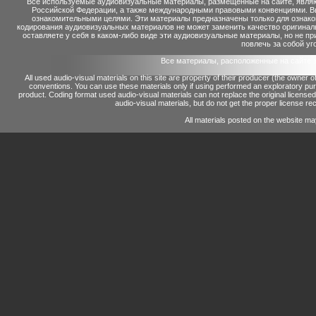
Все используемые аудиовизуальные материалы, размещенные на сайте, являю
Российской Федерации, а также международными правовыми конвенциями. Вы 
ознакомительными целями. Эти материалы предназначены только для ознако
кодирования аудиовизуальных материалов не может заменить качество оригинал
оставляете у себя в каком-либо виде эти аудиовизуальные материалы, но не п
повлечь за собой уг
Все материалы, расположенные на сайте 
All used audio-visual materials on this site are property of their producer (the owner 
conventions.
You can use these materials only if using performed an exploratory p
product.
Coding format used audio-visual materials can not replace the original license
audio-visual materials, but do not get the proper license reco
All materials posted on the website ma