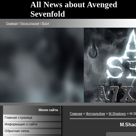
All News about Avenged
Sevenfold
Главная
|
Регистрация
|
Вход
Меню сайта
Главная
»
Фотоальбом
»
M.Shadows
» M.Sh
Главная страница
M.Shad
Информация о сайте
Обратная связь