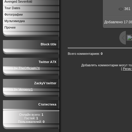
Avenged Sevenfold
Tour Dates
361
В реальн
Фотографии
Мультимедиа
Добавлено
17.0
Прочее
Block title
Всего комментариев
:
0
Twitter A7X
Добавлять комментарии могут то
Tweets by TheOfficialA7X
[
Регис
ZackyV twitter
Tweets by Vengenz1
Статистика
Онлайн всего:
1
Гостей:
1
Пользователей:
0