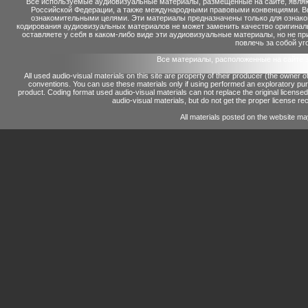
Все используемые аудиовизуальные материалы, размещенные на сайте, являю
Российской Федерации, а также международными правовыми конвенциями. Вы 
ознакомительными целями. Эти материалы предназначены только для ознако
кодирования аудиовизуальных материалов не может заменить качество оригинал
оставляете у себя в каком-либо виде эти аудиовизуальные материалы, но не п
повлечь за собой уг
Все материалы, расположенные на сайте 
All used audio-visual materials on this site are property of their producer (the owner 
conventions.
You can use these materials only if using performed an exploratory p
product.
Coding format used audio-visual materials can not replace the original license
audio-visual materials, but do not get the proper license reco
All materials posted on the website ma