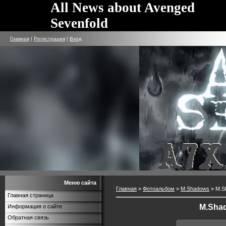
All News about Avenged
Sevenfold
Главная
|
Регистрация
|
Вход
Меню сайта
Главная
»
Фотоальбом
»
M.Shadows
» M.Sh
Главная страница
M.Shad
Информация о сайте
Обратная связь