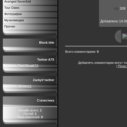
Avenged Sevenfold
Tour Dates
308
В реальн
Фотографии
Мультимедиа
Добавлено
14.0
Прочее
Block title
Всего комментариев
:
0
Twitter A7X
Добавлять комментарии могут то
Tweets by TheOfficialA7X
[
Регис
ZackyV twitter
Tweets by Vengenz1
Статистика
Онлайн всего:
1
Гостей:
1
Пользователей:
0