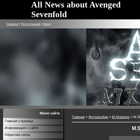
All News about Avenged
Sevenfold
Главная
|
Регистрация
|
Вход
Меню сайта
Главная
»
Фотоальбом
»
M.Shadows
» M.S
Главная страница
M.
Информация о сайте
Обратная связь