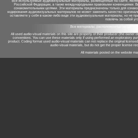
Все используемые аудиовизуальные материалы, размещенные на сайте, являю
Российской Федерации, а также международными правовыми конвенциями. Вы 
ознакомительными целями. Эти материалы предназначены только для ознако
кодирования аудиовизуальных материалов не может заменить качество оригинал
оставляете у себя в каком-либо виде эти аудиовизуальные материалы, но не п
повлечь за собой уг
Все материалы, расположенные на сайте 
All used audio-visual materials on this site are property of their producer (the owner 
conventions.
You can use these materials only if using performed an exploratory p
product.
Coding format used audio-visual materials can not replace the original license
audio-visual materials, but do not get the proper license reco
All materials posted on the website ma