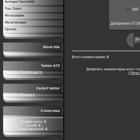
Avenged Sevenfold
Tour Dates
306
В реальн
Фотографии
Мультимедиа
Добавлено
07.0
Прочее
Block title
Всего комментариев
:
0
Twitter A7X
Добавлять комментарии могут то
Tweets by TheOfficialA7X
[
Регис
ZackyV twitter
Tweets by Vengenz1
Статистика
Онлайн всего:
4
Гостей:
4
Пользователей:
0