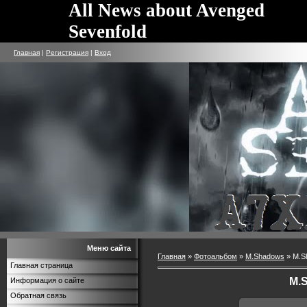
All News about Avenged
Sevenfold
Главная
|
Регистрация
|
Вход
Меню сайта
Главная
»
Фотоальбом
»
M.Shadows
» M.S
Главная страница
M.
Информация о сайте
Обратная связь