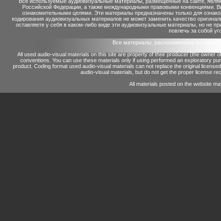
Все используемые аудиовизуальные материалы, размещенные на сайте, являю
Российской Федерации, а также международными правовыми конвенциями. Вы 
ознакомительными целями. Эти материалы предназначены только для ознако
кодирования аудиовизуальных материалов не может заменить качество оригинал
оставляете у себя в каком-либо виде эти аудиовизуальные материалы, но не п
повлечь за собой уг
Все материалы, расположенные на сайте 
All used audio-visual materials on this site are property of their producer (the owner 
conventions.
You can use these materials only if using performed an exploratory p
product.
Coding format used audio-visual materials can not replace the original license
audio-visual materials, but do not get the proper license reco
All materials posted on the website ma