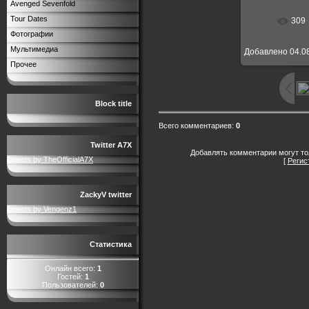
Avenged Sevenfold
Tour Dates
309
В реальн
Фотографии
Мультимедиа
Добавлено
04.0
Прочее
Block title
Всего комментариев
:
0
Twitter A7X
Добавлять комментарии могут то
Tweets by TheOfficialA7X
[
Регис
ZackyV twitter
Tweets by Vengenz1
Статистика
Онлайн всего:
1
Гостей:
1
Пользователей:
0