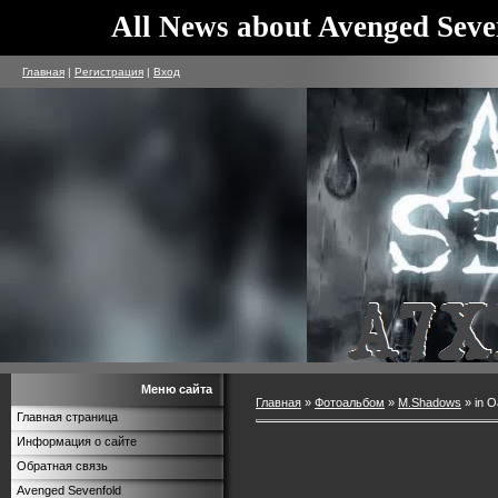
All News about Avenged Seve
Главная
|
Регистрация
|
Вход
Меню сайта
Главная
»
Фотоальбом
»
M.Shadows
» in O
Главная страница
Информация о сайте
Обратная связь
Avenged Sevenfold