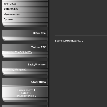
Tour Dates
Фотографии
Мультимедиа
Прочее
Block title
Всего комментариев
:
0
Twitter A7X
Tweets by TheOfficialA7X
ZackyV twitter
Tweets by Vengenz1
Статистика
Онлайн всего:
1
Гостей:
1
Пользователей:
0