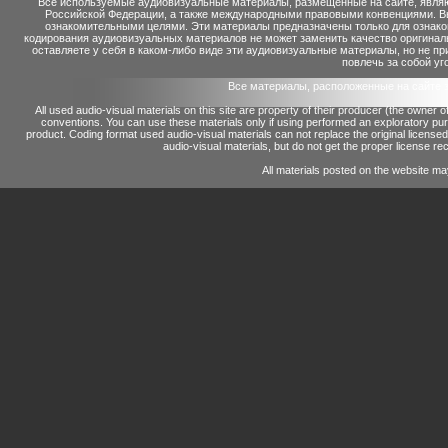
Все используемые аудиовизуальные материалы, размещенные на сайте, являю
Российской Федерации, а также международными правовыми конвенциями. Вы 
ознакомительными целями. Эти материалы предназначены только для ознако
кодирования аудиовизуальных материалов не может заменить качество оригинал
оставляете у себя в каком-либо виде эти аудиовизуальные материалы, но не п
повлечь за собой уг
Все материалы, расположенные на сайте 
All used audio-visual materials on this site are property of their producer (the owner 
conventions.
You can use these materials only if using performed an exploratory p
product.
Coding format used audio-visual materials can not replace the original license
audio-visual materials, but do not get the proper license reco
All materials posted on the website ma