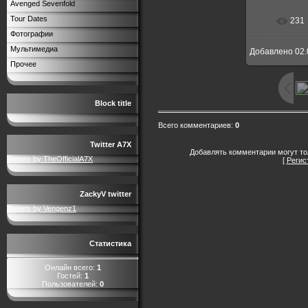
Avenged Sevenfold
Tour Dates
231
Фотографии
Мультимедиа
Добавлено
02.
Прочее
Block title
Всего комментариев
:
0
Twitter A7X
Добавлять комментарии могут то
Tweets by TheOfficialA7X
[
Регис
ZackyV twitter
Tweets by Vengenz1
Статистика
Онлайн всего:
1
Гостей:
1
Пользователей:
0