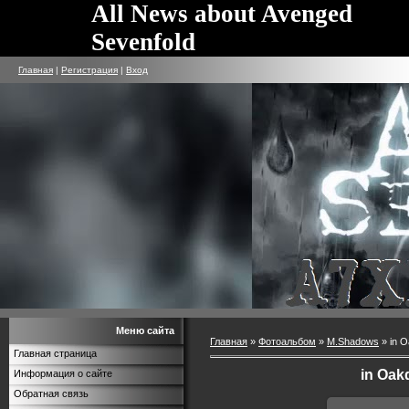
All News about Avenged
Sevenfold
Главная
|
Регистрация
|
Вход
Меню сайта
Главная
»
Фотоальбом
»
M.Shadows
» in O
Главная страница
in Oak
Информация о сайте
Обратная связь