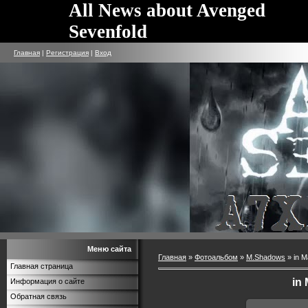
All News about Avenged
Sevenfold
Главная
|
Регистрация
|
Вход
Меню сайта
Главная
»
Фотоальбом
»
M.Shadows
» in 
Главная страница
in
Информация о сайте
Обратная связь