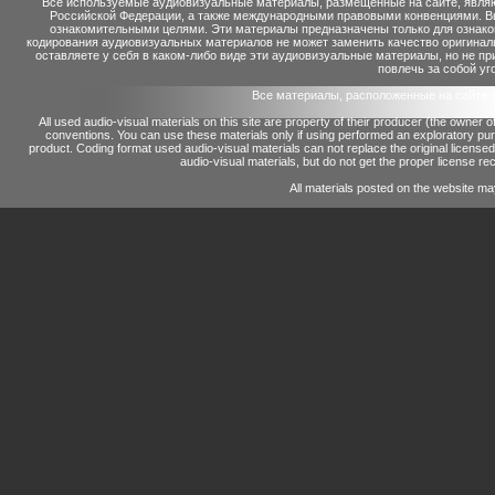
Все используемые аудиовизуальные материалы, размещенные на сайте, являю
Российской Федерации, а также международными правовыми конвенциями. Вы 
ознакомительными целями. Эти материалы предназначены только для ознако
кодирования аудиовизуальных материалов не может заменить качество оригинал
оставляете у себя в каком-либо виде эти аудиовизуальные материалы, но не п
повлечь за собой уг
Все материалы, расположенные на сайте 
All used audio-visual materials on this site are property of their producer (the owner 
conventions.
You can use these materials only if using performed an exploratory p
product.
Coding format used audio-visual materials can not replace the original license
audio-visual materials, but do not get the proper license reco
All materials posted on the website ma