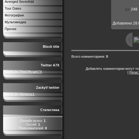
Avenged Sevenfold
Tour Dates
248
Фотографии
Мультимедиа
Добавлено
28.
Прочее
Block title
Всего комментариев
:
0
Twitter A7X
Добавлять комментарии могут то
Tweets by TheOfficialA7X
[
Регис
ZackyV twitter
Tweets by Vengenz1
Статистика
Онлайн всего:
1
Гостей:
1
Пользователей:
0