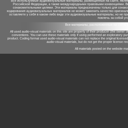
Все используемые аудиовизуальные материалы, размещенные на сайте, являю
Российской Федерации, а также международными правовыми конвенциями. Вы 
ознакомительными целями. Эти материалы предназначены только для ознако
кодирования аудиовизуальных материалов не может заменить качество оригинал
оставляете у себя в каком-либо виде эти аудиовизуальные материалы, но не п
повлечь за собой уг
Все материалы, расположенные на сайте 
All used audio-visual materials on this site are property of their producer (the owner 
conventions.
You can use these materials only if using performed an exploratory p
product.
Coding format used audio-visual materials can not replace the original license
audio-visual materials, but do not get the proper license reco
All materials posted on the website ma