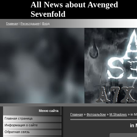
All News about Avenged
Sevenfold
Главная
|
Регистрация
|
Вход
Меню сайта
Главная
»
Фотоальбом
»
M.Shadows
» in 
Главная страница
in
Информация о сайте
Обратная связь