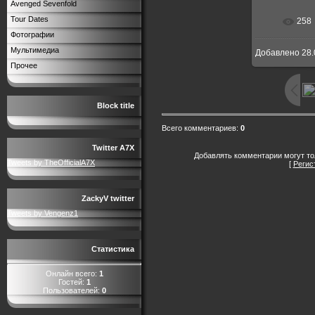
Avenged Sevenfold
Tour Dates
258
Фотографии
Мультимедиа
Добавлено
28.
Прочее
Block title
Всего комментариев
:
0
Twitter A7X
Добавлять комментарии могут то
Tweets by TheOfficialA7X
[
Регис
ZackyV twitter
Tweets by Vengenz1
Статистика
Онлайн всего:
1
Гостей:
1
Пользователей:
0