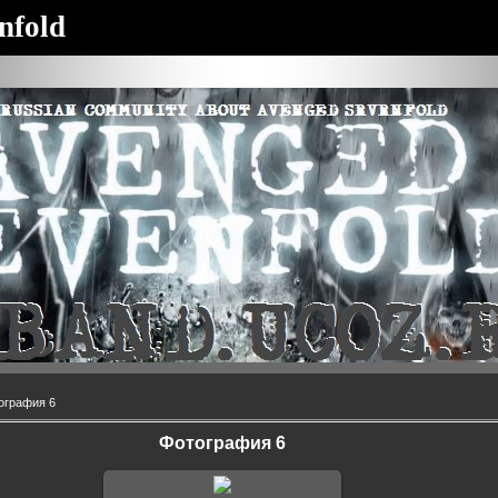
nfold
ография 6
Фотография 6