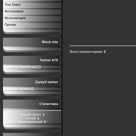
Tour Dates
Фотографии
Мультимедиа
Прочее
Block title
Всего комментариев
:
0
Twitter A7X
Tweets by TheOfficialA7X
ZackyV twitter
Tweets by Vengenz1
Статистика
Онлайн всего:
1
Гостей:
1
Пользователей:
0