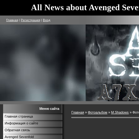
All News about Avenged Seve
Главная
|
Регистрация
|
Вход
Меню сайта
Главная
»
Фотоальбом
»
M.Shadows
» Фот
Главная страница
Информация о сайте
Обратная связь
Avenged Sevenfold