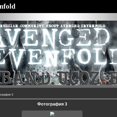
nfold
ография 3
Фотография 3