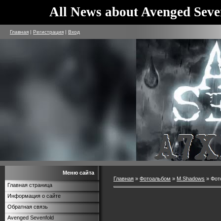
All News about Avenged Seve
Главная
|
Регистрация
|
Вход
Меню сайта
Главная
»
Фотоальбом
»
M.Shadows
» Фот
Главная страница
Информация о сайте
Обратная связь
Avenged Sevenfold