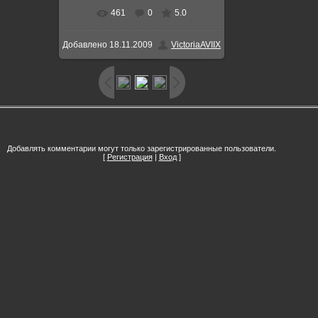
461
0
5.0
В реальном размере
600x442
/
Добавлено
18.11.2009
VictoriaAVIIX
86.3Kb
Добавлять комментарии могут только зарегистрированные пользователи.
[
Регистрация
|
Вход
]