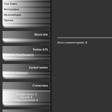
Tour Dates
Фотографии
Мультимедиа
Прочее
Block title
Всего комментариев
:
0
Twitter A7X
Tweets by TheOfficialA7X
ZackyV twitter
Tweets by Vengenz1
Статистика
Онлайн всего:
1
Гостей:
1
Пользователей:
0