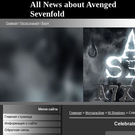
All News about Avenged
Sevenfold
Главная
|
Регистрация
|
Вход
Меню сайта
Главная
»
Фотоальбом
»
M.Shadows
» Cele
Главная страница
Celebrate
Информация о сайте
Обратная связь