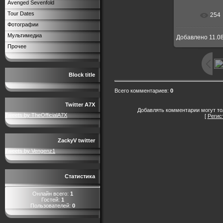
Avenged Sevenfold
Tour Dates
254
В реальн
Фотографии
Мультимедиа
Добавлено
11.0
Прочее
Block title
Всего комментариев
:
0
Twitter A7X
Добавлять комментарии могут то
Tweets by TheOfficialA7X
[
Регис
ZackyV twitter
Tweets by Vengenz1
Статистика
Онлайн всего:
1
Гостей:
1
Пользователей:
0