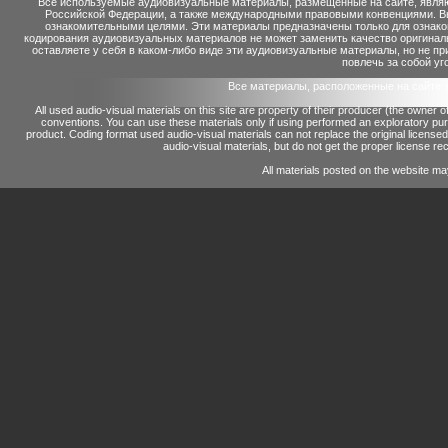
Все используемые аудиовизуальные материалы, размещенные на сайте, являю
Российской Федерации, а также международными правовыми конвенциями. Вы 
ознакомительными целями. Эти материалы предназначены только для ознако
кодирования аудиовизуальных материалов не может заменить качество оригинал
оставляете у себя в каком-либо виде эти аудиовизуальные материалы, но не п
повлечь за собой уг
Все материалы, расположенные на сайте 
All used audio-visual materials on this site are property of their producer (the owner 
conventions.
You can use these materials only if using performed an exploratory p
product.
Coding format used audio-visual materials can not replace the original license
audio-visual materials, but do not get the proper license reco
All materials posted on the website ma