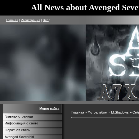
All News about Avenged Seve
Главная
|
Регистрация
|
Вход
Меню сайта
Главная
»
Фотоальбом
»
M.Shadows
» Cele
Главная страница
Информация о сайте
Обратная связь
Avenged Sevenfold