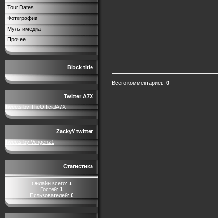
Tour Dates
Фотографии
Мультимедиа
Прочее
Block title
Всего комментариев
:
0
Twitter A7X
Tweets by TheOfficialA7X
ZackyV twitter
Tweets by Vengenz1
Статистика
Онлайн всего:
1
Гостей:
1
Пользователей:
0