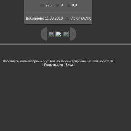
276
0
0.0
В реальном размере
700x467
/
Добавлено
11.08.2010
VictoriaAVIIX
122.9Kb
Добавлять комментарии могут только зарегистрированные пользователи.
[
Регистрация
|
Вход
]