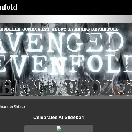
nfold
brates At Slidebar!
Celebrates At Slidebar!