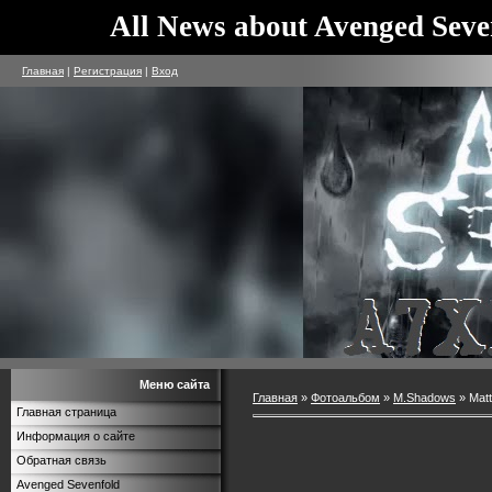
All News about Avenged Seve
Главная
|
Регистрация
|
Вход
Меню сайта
Главная
»
Фотоальбом
»
M.Shadows
» Matt
Главная страница
Информация о сайте
Обратная связь
Avenged Sevenfold