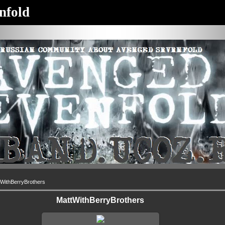
nfold
WithBerryBrothers
MattWithBerryBrothers