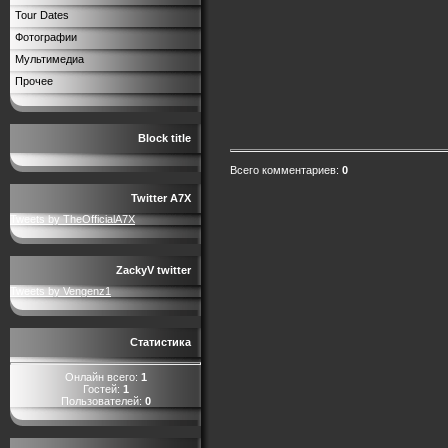
Tour Dates
Фотографии
Мультимедиа
Прочее
Block title
Всего комментариев
:
0
Twitter A7X
Tweets by TheOfficialA7X
ZackyV twitter
Tweets by Vengenz1
Статистика
Онлайн всего:
1
Гостей:
1
Пользователей:
0