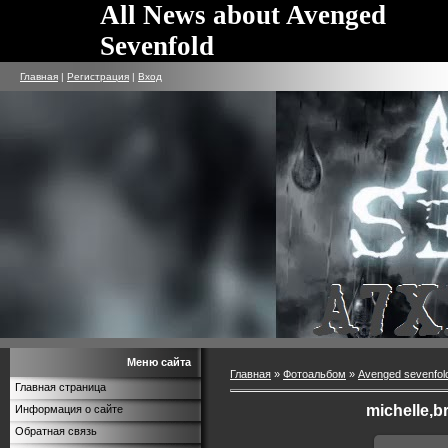
All News about Avenged
Sevenfold
Главная
|
Регистрация
|
Вход
Меню сайта
Главная
»
Фотоальбом
»
Avenged sevenfol
Главная страница
michelle,b
Информация о сайте
Обратная связь