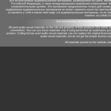
Все используемые аудиовизуальные материалы, размещенные на сайте, являю
Российской Федерации, а также международными правовыми конвенциями. Вы 
ознакомительными целями. Эти материалы предназначены только для ознако
кодирования аудиовизуальных материалов не может заменить качество оригинал
оставляете у себя в каком-либо виде эти аудиовизуальные материалы, но не п
повлечь за собой уг
Все материалы, расположенные на сайте 
All used audio-visual materials on this site are property of their producer (the owner 
conventions.
You can use these materials only if using performed an exploratory p
product.
Coding format used audio-visual materials can not replace the original license
audio-visual materials, but do not get the proper license reco
All materials posted on the website ma