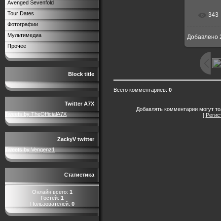
Avenged Sevenfold
Tour Dates
343
Фотографии
Мультимедиа
Добавлено
Прочее
Block title
Всего комментариев
:
0
Twitter A7X
Добавлять комментарии могут то
Tweets by TheOfficialA7X
[
Регис
ZackyV twitter
Tweets by Vengenz1
Статистика
Онлайн всего:
1
Гостей:
1
Пользователей:
0