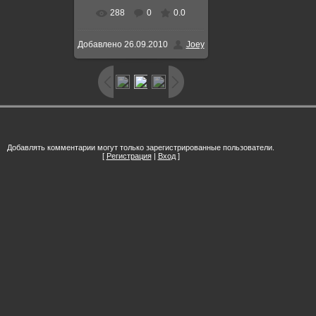
288
0
0.0
В реальном размере
Добавлено
26.09.2010
Joey
408x604
/ 68.8Kb
Добавлять комментарии могут только зарегистрированные пользователи.
[
Регистрация
|
Вход
]