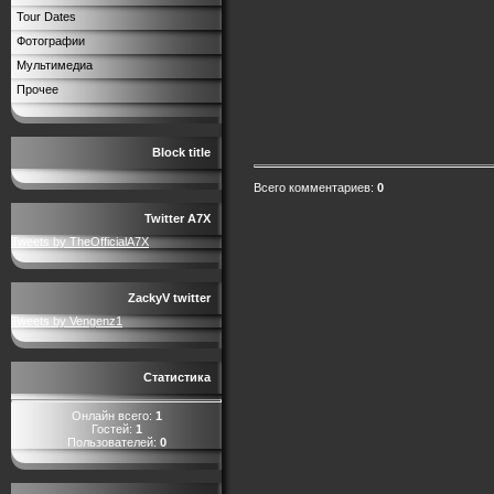
Tour Dates
Фотографии
Мультимедиа
Прочее
Block title
Всего комментариев
:
0
Twitter A7X
Tweets by TheOfficialA7X
ZackyV twitter
Tweets by Vengenz1
Статистика
Онлайн всего:
1
Гостей:
1
Пользователей:
0