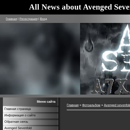
All News about Avenged Seve
Главная
|
Регистрация
|
Вход
Меню сайта
Главная
»
Фотоальбом
»
Avenged sevenfol
Главная страница
Информация о сайте
Обратная связь
Avenged Sevenfold