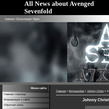
All News about Avenged
Sevenfold
Главная
|
Регистрация
|
Вход
Меню сайта
Главная
»
Фотоальбом
»
Johnny Christ
» Jo
Главная страница
Johnny Christ
Информация о сайте
Обратная связь