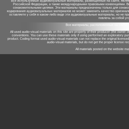
Все используемые аудиовизуальные материалы, размещенные на сайте, являю
Российской Федерации, а также международными правовыми конвенциями. Вы 
ознакомительными целями. Эти материалы предназначены только для ознако
кодирования аудиовизуальных материалов не может заменить качество оригинал
оставляете у себя в каком-либо виде эти аудиовизуальные материалы, но не п
повлечь за собой уг
Все материалы, расположенные на сайте 
All used audio-visual materials on this site are property of their producer (the owner 
conventions.
You can use these materials only if using performed an exploratory p
product.
Coding format used audio-visual materials can not replace the original license
audio-visual materials, but do not get the proper license reco
All materials posted on the website ma