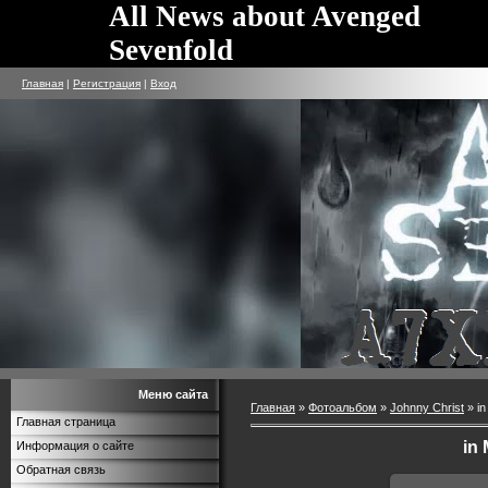
All News about Avenged
Sevenfold
Главная
|
Регистрация
|
Вход
Меню сайта
Главная
»
Фотоальбом
»
Johnny Christ
» i
Главная страница
in
Информация о сайте
Обратная связь