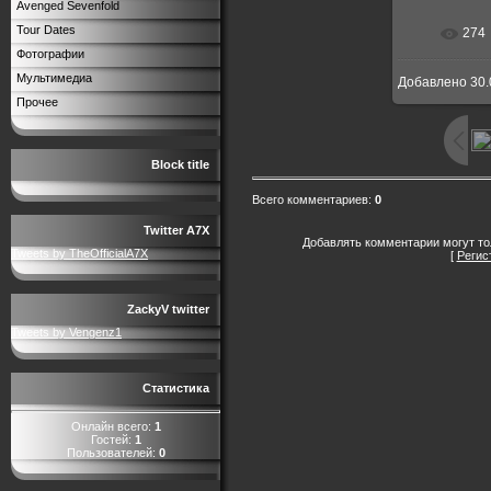
Avenged Sevenfold
Tour Dates
274
Фотографии
Мультимедиа
Добавлено
30.
Прочее
Block title
Всего комментариев
:
0
Twitter A7X
Добавлять комментарии могут то
Tweets by TheOfficialA7X
[
Регис
ZackyV twitter
Tweets by Vengenz1
Статистика
Онлайн всего:
1
Гостей:
1
Пользователей:
0