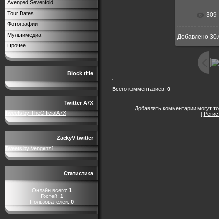
Avenged Sevenfold
Tour Dates
309
Фотографии
Мультимедиа
Добавлено
30.
Прочее
Block title
Всего комментариев
:
0
Twitter A7X
Добавлять комментарии могут то
Tweets by TheOfficialA7X
[
Регис
ZackyV twitter
Tweets by Vengenz1
Статистика
Онлайн всего:
1
Гостей:
1
Пользователей:
0