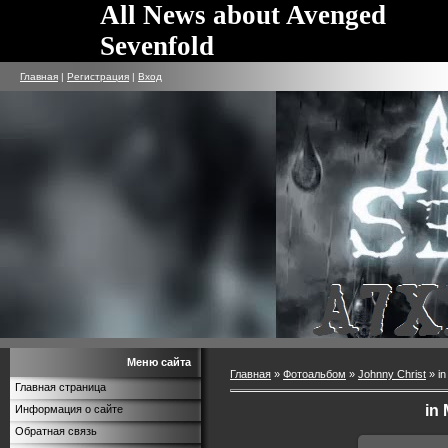
All News about Avenged
Sevenfold
Главная
|
Регистрация
|
Вход
Меню сайта
Главная
»
Фотоальбом
»
Johnny Christ
» i
Главная страница
in
Информация о сайте
Обратная связь