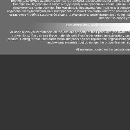
Все используемые аудиовизуальные материалы, размещенные на сайте, являю
Российской Федерации, а также международными правовыми конвенциями. Вы 
ознакомительными целями. Эти материалы предназначены только для ознако
кодирования аудиовизуальных материалов не может заменить качество оригинал
оставляете у себя в каком-либо виде эти аудиовизуальные материалы, но не п
повлечь за собой уг
Все материалы, расположенные на сайте 
All used audio-visual materials on this site are property of their producer (the owner 
conventions.
You can use these materials only if using performed an exploratory p
product.
Coding format used audio-visual materials can not replace the original license
audio-visual materials, but do not get the proper license reco
All materials posted on the website ma