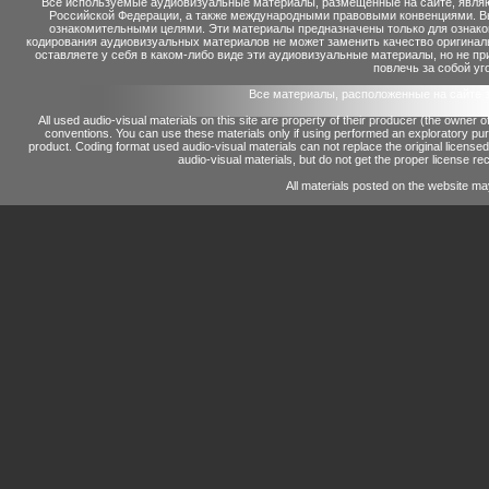
Все используемые аудиовизуальные материалы, размещенные на сайте, являю
Российской Федерации, а также международными правовыми конвенциями. Вы 
ознакомительными целями. Эти материалы предназначены только для ознако
кодирования аудиовизуальных материалов не может заменить качество оригинал
оставляете у себя в каком-либо виде эти аудиовизуальные материалы, но не п
повлечь за собой уг
Все материалы, расположенные на сайте 
All used audio-visual materials on this site are property of their producer (the owner 
conventions.
You can use these materials only if using performed an exploratory p
product.
Coding format used audio-visual materials can not replace the original license
audio-visual materials, but do not get the proper license reco
All materials posted on the website ma