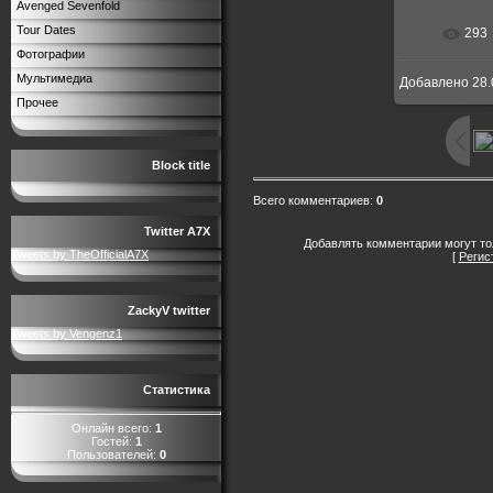
Avenged Sevenfold
Tour Dates
293
Фотографии
Мультимедиа
Добавлено
28.
Прочее
Block title
Всего комментариев
:
0
Twitter A7X
Добавлять комментарии могут то
Tweets by TheOfficialA7X
[
Регис
ZackyV twitter
Tweets by Vengenz1
Статистика
Онлайн всего:
1
Гостей:
1
Пользователей:
0