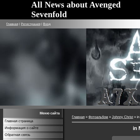
All News about Avenged
Sevenfold
Главная
|
Регистрация
|
Вход
Меню сайта
Главная
»
Фотоальбом
»
Johnny Christ
» i
Главная страница
in
Информация о сайте
Обратная связь