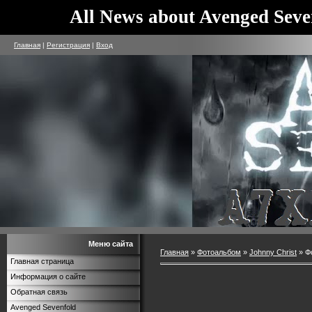
All News about Avenged Seve
Главная
|
Регистрация
|
Вход
Меню сайта
Главная
»
Фотоальбом
»
Johnny Christ
» Ф
Главная страница
Информация о сайте
Обратная связь
Avenged Sevenfold