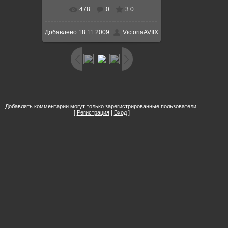
478
0
3.0
В реальном размере
486x697
/
Добавлено
18.11.2009
VictoriaAVIIX
61.0Kb
Добавлять комментарии могут только зарегистрированные пользователи.
[
Регистрация
|
Вход
]