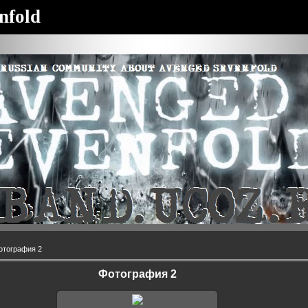
nfold
отография 2
Фотография 2