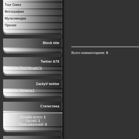
Tour Dates
Фотографии
Мультимедиа
Прочее
Block title
Всего комментариев
:
0
Twitter A7X
Tweets by TheOfficialA7X
ZackyV twitter
Tweets by Vengenz1
Статистика
Онлайн всего:
1
Гостей:
1
Пользователей:
0