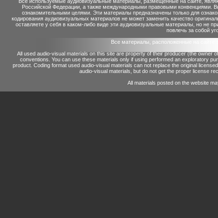
Все используемые аудиовизуальные материалы, размещенные на сайте, являю
Российской Федерации, а также международными правовыми конвенциями. Вы 
ознакомительными целями. Эти материалы предназначены только для ознако
кодирования аудиовизуальных материалов не может заменить качество оригинал
оставляете у себя в каком-либо виде эти аудиовизуальные материалы, но не п
повлечь за собой уг
Все материалы, расположенные на сайте 
All used audio-visual materials on this site are property of their producer (the owner 
conventions.
You can use these materials only if using performed an exploratory p
product.
Coding format used audio-visual materials can not replace the original license
audio-visual materials, but do not get the proper license reco
All materials posted on the website ma