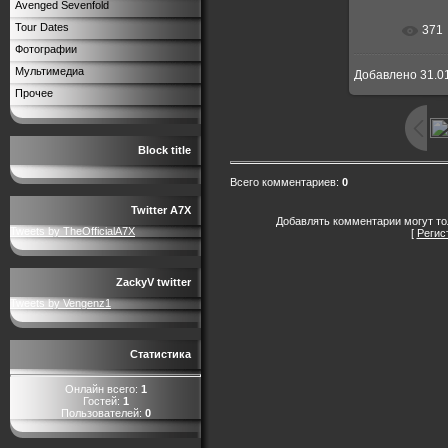
Avenged Sevenfold
Tour Dates
371
В реальн
Фотографии
Мультимедиа
Добавлено
31.0
Прочее
Block title
Всего комментариев
:
0
Twitter A7X
Добавлять комментарии могут то
Tweets by TheOfficialA7X
[
Регис
ZackyV twitter
Tweets by Vengenz1
Статистика
Онлайн всего:
1
Гостей:
1
Пользователей:
0