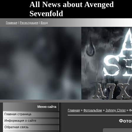
All News about Avenged
Sevenfold
Главная
|
Регистрация
|
Вход
Меню сайта
Главная
»
Фотоальбом
»
Johnny Christ
» Ф
Главная страница
Фото
Информация о сайте
Обратная связь