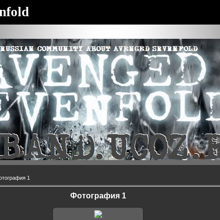
nfold
отография 1
Фотография 1