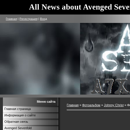
All News about Avenged Seve
Главная
|
Регистрация
|
Вход
Меню сайта
Главная
»
Фотоальбом
»
Johnny Christ
» Ф
Главная страница
Информация о сайте
Обратная связь
Avenged Sevenfold