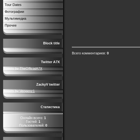
Tour Dates
Фотографии
Мультимедиа
Прочее
Block title
Всего комментариев
:
0
Twitter A7X
Tweets by TheOfficialA7X
ZackyV twitter
Tweets by Vengenz1
Статистика
Онлайн всего:
1
Гостей:
1
Пользователей:
0