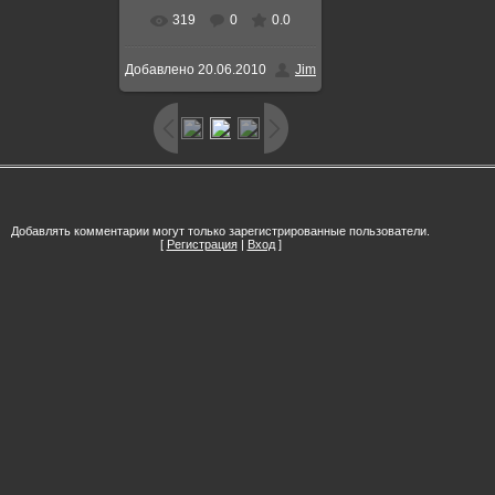
319
0
0.0
В реальном размере
Добавлено
20.06.2010
Jim
800x600
/ 154.1Kb
Добавлять комментарии могут только зарегистрированные пользователи.
[
Регистрация
|
Вход
]