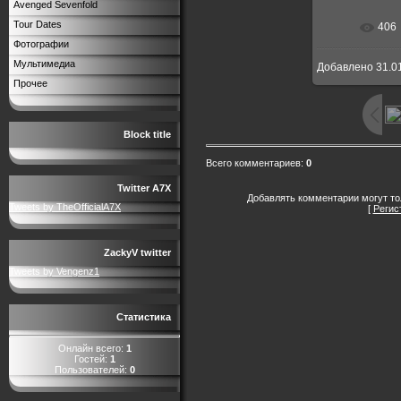
Avenged Sevenfold
Tour Dates
406
В реальн
Фотографии
Мультимедиа
Добавлено
31.0
Прочее
Block title
Всего комментариев
:
0
Twitter A7X
Добавлять комментарии могут то
Tweets by TheOfficialA7X
[
Регис
ZackyV twitter
Tweets by Vengenz1
Статистика
Онлайн всего:
1
Гостей:
1
Пользователей:
0