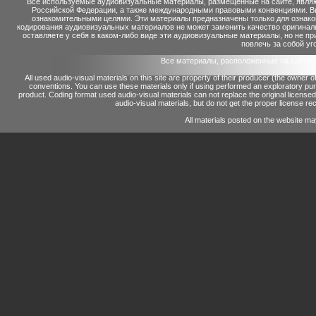
Все используемые аудиовизуальные материалы, размещенные на сайте, являю
Российской Федерации, а также международными правовыми конвенциями. Вы 
ознакомительными целями. Эти материалы предназначены только для ознако
кодирования аудиовизуальных материалов не может заменить качество оригинал
оставляете у себя в каком-либо виде эти аудиовизуальные материалы, но не п
повлечь за собой уг
Все материалы, расположенные на сайте 
All used audio-visual materials on this site are property of their producer (the owner 
conventions.
You can use these materials only if using performed an exploratory p
product.
Coding format used audio-visual materials can not replace the original license
audio-visual materials, but do not get the proper license reco
All materials posted on the website ma