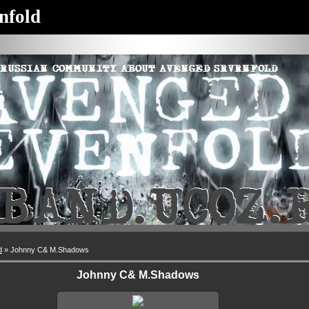
nfold
d
» Johnny C& M.Shadows
Johnny C& M.Shadows