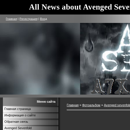
All News about Avenged Seve
Главная
|
Регистрация
|
Вход
Меню сайта
Главная
»
Фотоальбом
»
Avenged sevenfol
Главная страница
Информация о сайте
Обратная связь
Avenged Sevenfold