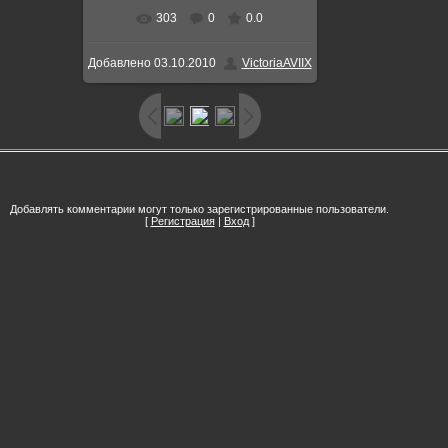
303
0
0.0
В реальном размере
450x600
/
Добавлено
03.10.2010
VictoriaAVIIX
189.7Kb
Добавлять комментарии могут только зарегистрированные пользователи.
[
Регистрация
|
Вход
]