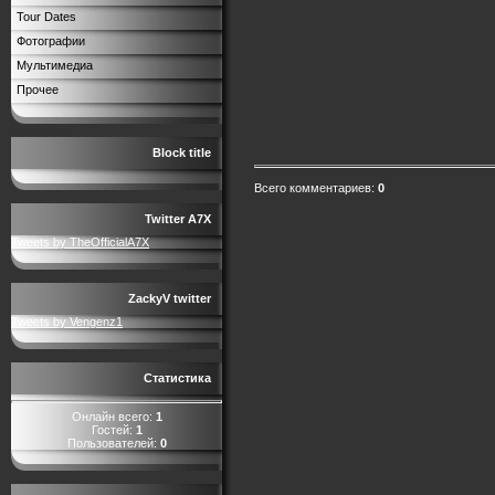
Tour Dates
Фотографии
Мультимедиа
Прочее
Block title
Всего комментариев
:
0
Twitter A7X
Tweets by TheOfficialA7X
ZackyV twitter
Tweets by Vengenz1
Статистика
Онлайн всего:
1
Гостей:
1
Пользователей:
0