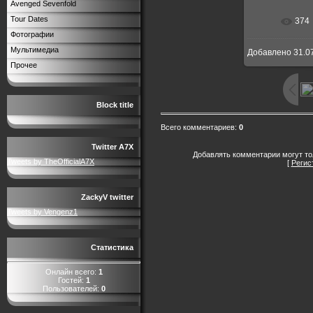
Avenged Sevenfold
Tour Dates
374
В реальн
Фотографии
Мультимедиа
Добавлено
31.0
Прочее
Block title
Всего комментариев
:
0
Twitter A7X
Добавлять комментарии могут то
Tweets by TheOfficialA7X
[
Регис
ZackyV twitter
Tweets by Vengenz1
Статистика
Онлайн всего:
1
Гостей:
1
Пользователей:
0