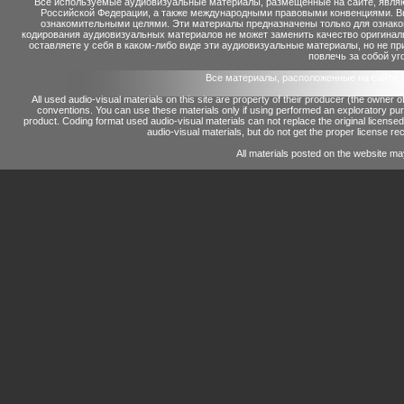
Все используемые аудиовизуальные материалы, размещенные на сайте, являю
Российской Федерации, а также международными правовыми конвенциями. Вы 
ознакомительными целями. Эти материалы предназначены только для ознако
кодирования аудиовизуальных материалов не может заменить качество оригинал
оставляете у себя в каком-либо виде эти аудиовизуальные материалы, но не п
повлечь за собой уг
Все материалы, расположенные на сайте 
All used audio-visual materials on this site are property of their producer (the owner 
conventions.
You can use these materials only if using performed an exploratory p
product.
Coding format used audio-visual materials can not replace the original license
audio-visual materials, but do not get the proper license reco
All materials posted on the website ma