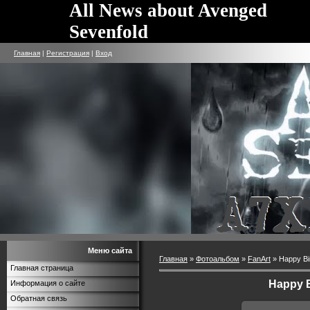
All News about Avenged
Sevenfold
Главная
|
Регистрация
|
Вход
Меню сайта
Главная
»
Фотоальбом
»
FanArt
» Happy Bi
Главная страница
Happy B
Информация о сайте
Обратная связь