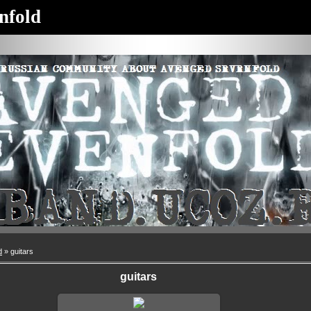
nfold
d
» guitars
guitars