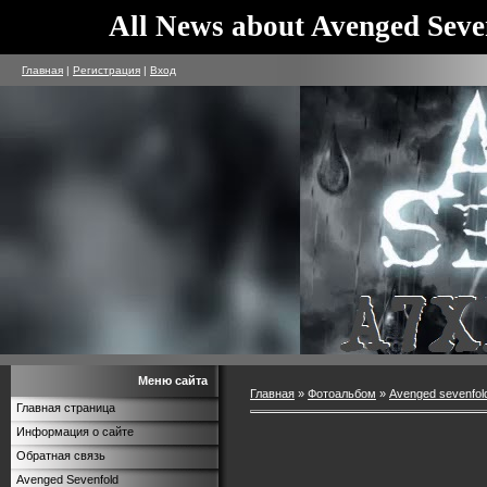
All News about Avenged Seve
Главная
|
Регистрация
|
Вход
Меню сайта
Главная
»
Фотоальбом
»
Avenged sevenfol
Главная страница
Информация о сайте
Обратная связь
Avenged Sevenfold