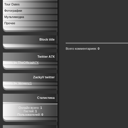
Tour Dates
Фотографии
Мультимедиа
Прочее
Block title
Всего комментариев
:
0
Twitter A7X
Tweets by TheOfficialA7X
ZackyV twitter
Tweets by Vengenz1
Статистика
Онлайн всего:
1
Гостей:
1
Пользователей:
0