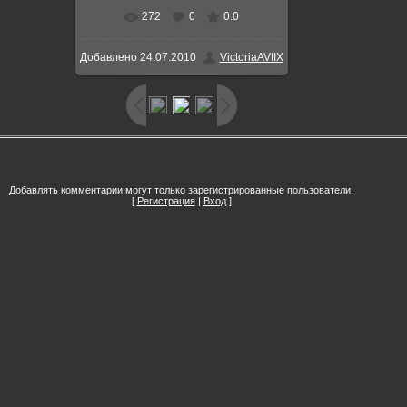
272
0
0.0
В реальном размере
598x787
/
Добавлено
24.07.2010
VictoriaAVIIX
782.6Kb
Добавлять комментарии могут только зарегистрированные пользователи.
[
Регистрация
|
Вход
]