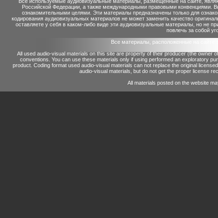
Все используемые аудиовизуальные материалы, размещенные на сайте, являю
Российской Федерации, а также международными правовыми конвенциями. Вы 
ознакомительными целями. Эти материалы предназначены только для ознако
кодирования аудиовизуальных материалов не может заменить качество оригинал
оставляете у себя в каком-либо виде эти аудиовизуальные материалы, но не п
повлечь за собой уг
Все материалы, расположенные на сайте 
All used audio-visual materials on this site are property of their producer (the owner 
conventions.
You can use these materials only if using performed an exploratory p
product.
Coding format used audio-visual materials can not replace the original license
audio-visual materials, but do not get the proper license reco
All materials posted on the website ma