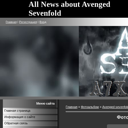
All News about Avenged
Sevenfold
Главная
|
Регистрация
|
Вход
Меню сайта
Главная
»
Фотоальбом
»
Avenged sevenfol
Главная страница
Фото
Информация о сайте
Обратная связь