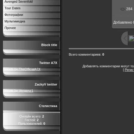
Avenged Sevenfold
Tour Dates
284
Фотографии
Мультимедиа
Добавлено
Прочее
Block title
Всего комментариев
:
0
Twitter A7X
Добавлять комментарии могут то
Tweets by TheOfficialA7X
[
Регис
ZackyV twitter
Tweets by Vengenz1
Статистика
Онлайн всего:
2
Гостей:
2
Пользователей:
0