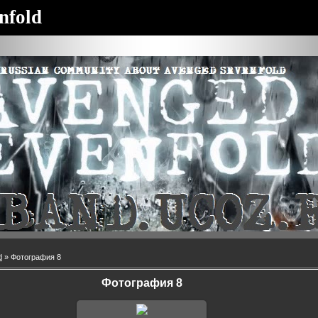
nfold
d
» Фотография 8
Фотография 8