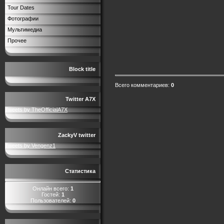
Tour Dates
Фотографии
Мультимедиа
Прочее
Block title
Всего комментариев
:
0
Twitter A7X
Tweets by TheOfficialA7X
ZackyV twitter
Tweets by Vengenz1
Статистика
Онлайн всего:
1
Гостей:
1
Пользователей:
0