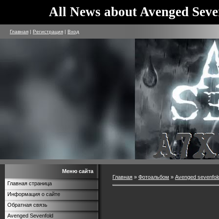
All News about Avenged Seve
Главная
|
Регистрация
|
Вход
Меню сайта
Главная
»
Фотоальбом
»
Avenged sevenfol
Главная страница
Информация о сайте
Обратная связь
Avenged Sevenfold