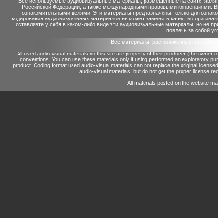
Все используемые аудиовизуальные материалы, размещенные на сайте, являю
Российской Федерации, а также международными правовыми конвенциями. Вы 
ознакомительными целями. Эти материалы предназначены только для ознако
кодирования аудиовизуальных материалов не может заменить качество оригинал
оставляете у себя в каком-либо виде эти аудиовизуальные материалы, но не п
повлечь за собой уг
Все материалы, расположенные на сайте 
All used audio-visual materials on this site are property of their producer (the owner 
conventions.
You can use these materials only if using performed an exploratory p
product.
Coding format used audio-visual materials can not replace the original license
audio-visual materials, but do not get the proper license reco
All materials posted on the website ma