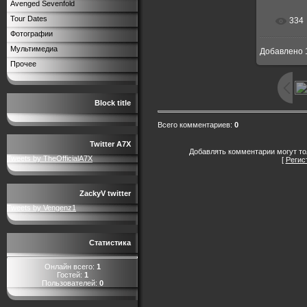
Avenged Sevenfold
Tour Dates
334
В р
Фотографии
Мультимедиа
Добавлено
1500x
Прочее
Block title
Всего комментариев
:
0
Twitter A7X
Добавлять комментарии могут то
Tweets by TheOfficialA7X
[
Регис
ZackyV twitter
Tweets by Vengenz1
Статистика
Онлайн всего:
1
Гостей:
1
Пользователей:
0