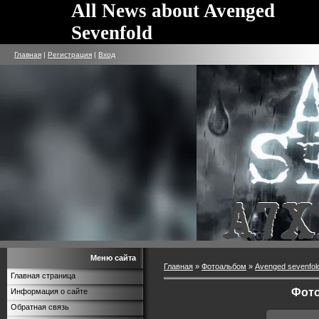
All News about Avenged
Sevenfold
Главная
|
Регистрация
|
Вход
Меню сайта
Главная
»
Фотоальбом
»
Avenged sevenfol
Главная страница
Фото
Информация о сайте
Обратная связь