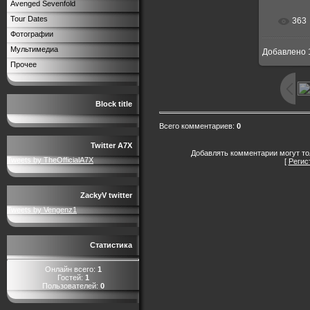
Avenged Sevenfold
Tour Dates
363
В р
Фотографии
Мультимедиа
Добавлено
415x
Прочее
Block title
Всего комментариев
:
0
Twitter A7X
Добавлять комментарии могут то
Tweets by TheOfficialA7X
[
Регис
ZackyV twitter
Tweets by Vengenz1
Статистика
Онлайн всего:
1
Гостей:
1
Пользователей:
0