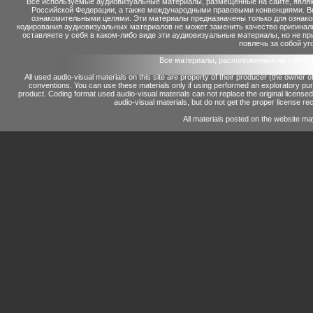
Все используемые аудиовизуальные материалы, размещенные на сайте, являю
Российской Федерации, а также международными правовыми конвенциями. Вы 
ознакомительными целями. Эти материалы предназначены только для ознако
кодирования аудиовизуальных материалов не может заменить качество оригинал
оставляете у себя в каком-либо виде эти аудиовизуальные материалы, но не п
повлечь за собой уг
Все материалы, расположенные на сайте 
All used audio-visual materials on this site are property of their producer (the owner 
conventions.
You can use these materials only if using performed an exploratory p
product.
Coding format used audio-visual materials can not replace the original license
audio-visual materials, but do not get the proper license reco
All materials posted on the website ma