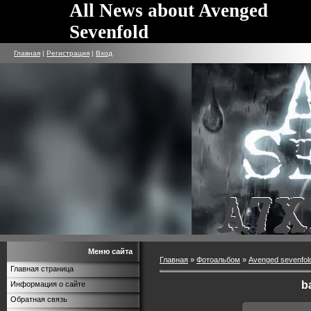
All News about Avenged
Sevenfold
Главная
|
Регистрация
|
Вход
Меню сайта
Главная
»
Фотоальбом
»
Avenged sevenfol
Главная страница
b
Информация о сайте
Обратная связь