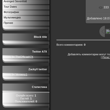
Avenged Sevenfold
Tour Dates
333
В реальн
Фотографии
Мультимедиа
Добавлено
18.0
Прочее
Block title
Всего комментариев
:
0
Twitter A7X
Добавлять комментарии могут то
Tweets by TheOfficialA7X
[
Регис
ZackyV twitter
Tweets by Vengenz1
Статистика
Онлайн всего:
1
Гостей:
1
Пользователей:
0