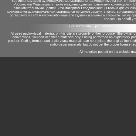
Все используемые аудиовизуальные материалы, размещенные на сайте, являю
Российской Федерации, а также международными правовыми конвенциями. Вы 
ознакомительными целями. Эти материалы предназначены только для ознако
кодирования аудиовизуальных материалов не может заменить качество оригинал
оставляете у себя в каком-либо виде эти аудиовизуальные материалы, но не п
повлечь за собой уг
Все материалы, расположенные на сайте 
All used audio-visual materials on this site are property of their producer (the owner 
conventions.
You can use these materials only if using performed an exploratory p
product.
Coding format used audio-visual materials can not replace the original license
audio-visual materials, but do not get the proper license reco
All materials posted on the website ma