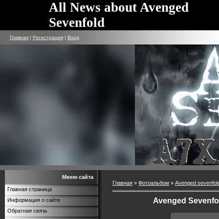
All News about Avenged
Sevenfold
Главная
|
Регистрация
|
Вход
Меню сайта
Главная
»
Фотоальбом
»
Avenged sevenfol
Главная страница
Avenged Sevenfo
Информация о сайте
Обратная связь