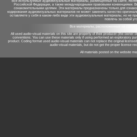
Все используемые аудиовизуальные материалы, размещенные на сайте, являю
Российской Федерации, а также международными правовыми конвенциями. Вы 
ознакомительными целями. Эти материалы предназначены только для ознако
кодирования аудиовизуальных материалов не может заменить качество оригинал
оставляете у себя в каком-либо виде эти аудиовизуальные материалы, но не п
повлечь за собой уг
Все материалы, расположенные на сайте 
All used audio-visual materials on this site are property of their producer (the owner 
conventions.
You can use these materials only if using performed an exploratory p
product.
Coding format used audio-visual materials can not replace the original license
audio-visual materials, but do not get the proper license reco
All materials posted on the website ma