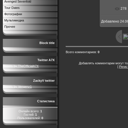
Avenged Sevenfold
Tour Dates
278
Фотографии
Мультимедиа
Добавлено
24.0
Прочее
Block title
Всего комментариев
:
0
Twitter A7X
Добавлять комментарии могут то
Tweets by TheOfficialA7X
[
Регис
ZackyV twitter
Tweets by Vengenz1
Статистика
Онлайн всего:
1
Гостей:
1
Пользователей:
0