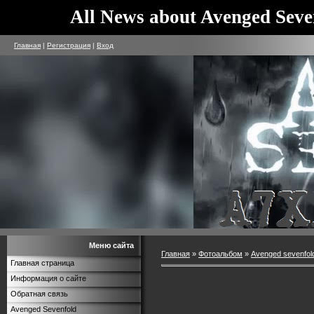
All News about Avenged Seve
Главная
|
Регистрация
|
Вход
Меню сайта
Главная
»
Фотоальбом
»
Avenged sevenfol
Главная страница
Информация о сайте
Обратная связь
Avenged Sevenfold