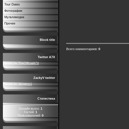
Tour Dates
Фотографии
Мультимедиа
Прочее
Block title
Всего комментариев
:
0
Twitter A7X
Tweets by TheOfficialA7X
ZackyV twitter
Tweets by Vengenz1
Статистика
Онлайн всего:
1
Гостей:
1
Пользователей:
0