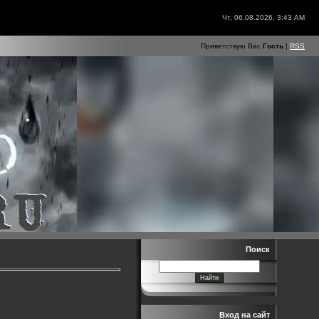
Чт, 06.08.2026, 3:43 AM
Приветствую Вас
Гость
|
RSS
Поиск
Вход на сайт