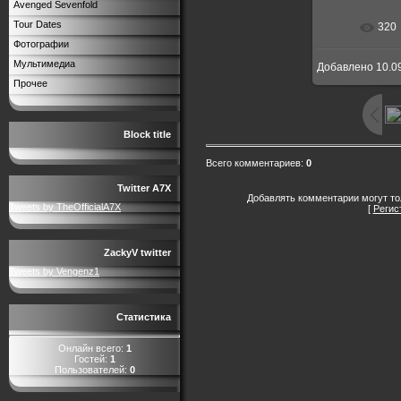
Avenged Sevenfold
Tour Dates
320
В реальн
Фотографии
Мультимедиа
Добавлено
10.0
Прочее
Block title
Всего комментариев
:
0
Twitter A7X
Добавлять комментарии могут то
Tweets by TheOfficialA7X
[
Регис
ZackyV twitter
Tweets by Vengenz1
Статистика
Онлайн всего:
1
Гостей:
1
Пользователей:
0