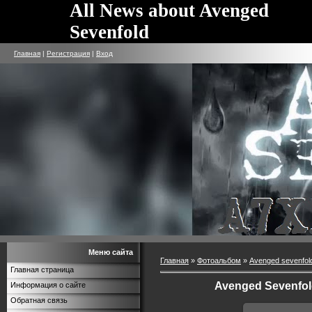
All News about Avenged
Sevenfold
Главная
|
Регистрация
|
Вход
Меню сайта
Главная
»
Фотоальбом
»
Avenged sevenfol
Главная страница
Avenged Sevenfol
Информация о сайте
Обратная связь