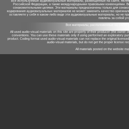
Все используемые аудиовизуальные материалы, размещенные на сайте, являю
Российской Федерации, а также международными правовыми конвенциями. Вы 
ознакомительными целями. Эти материалы предназначены только для ознако
кодирования аудиовизуальных материалов не может заменить качество оригинал
оставляете у себя в каком-либо виде эти аудиовизуальные материалы, но не п
повлечь за собой уг
Все материалы, расположенные на сайте 
All used audio-visual materials on this site are property of their producer (the owner 
conventions.
You can use these materials only if using performed an exploratory p
product.
Coding format used audio-visual materials can not replace the original license
audio-visual materials, but do not get the proper license reco
All materials posted on the website ma