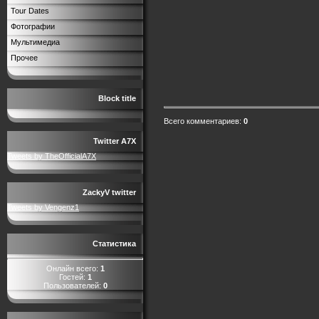
Tour Dates
Фотографии
Мультимедиа
Прочее
Block title
Всего комментариев
:
0
Twitter A7X
Tweets by TheOfficialA7X
ZackyV twitter
Tweets by Vengenz1
Статистика
Онлайн всего:
1
Гостей:
1
Пользователей:
0