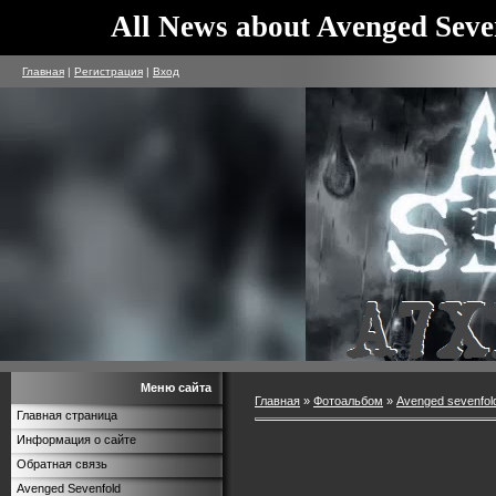
All News about Avenged Seve
Главная
|
Регистрация
|
Вход
Меню сайта
Главная
»
Фотоальбом
»
Avenged sevenfol
Главная страница
Информация о сайте
Обратная связь
Avenged Sevenfold