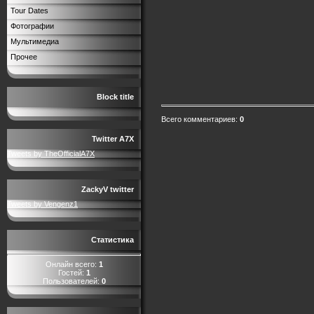
Tour Dates
Фотографии
Мультимедиа
Прочее
Block title
Всего комментариев
:
0
Twitter A7X
Tweets by TheOfficialA7X
ZackyV twitter
Tweets by Vengenz1
Статистика
Онлайн всего:
1
Гостей:
1
Пользователей:
0