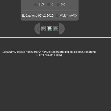
313
0
0.0
В реальном размере
640x480
/
Добавлено
01.12.2010
VictoriaAVIIX
174.7Kb
Добавлять комментарии могут только зарегистрированные пользователи.
[
Регистрация
|
Вход
]