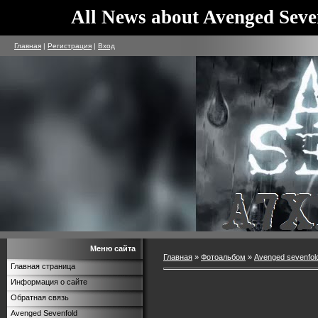
All News about Avenged Seve
Главная
|
Регистрация
|
Вход
Меню сайта
Главная
»
Фотоальбом
»
Avenged sevenfol
Главная страница
Информация о сайте
Обратная связь
Avenged Sevenfold