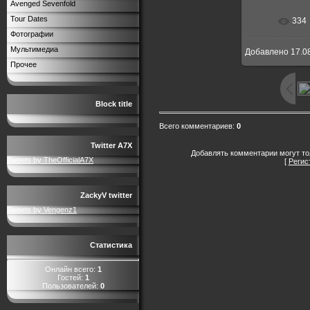
Avenged Sevenfold
Tour Dates
334
В реальн
Фотографии
Мультимедиа
Добавлено
17.0
Прочее
Block title
Всего комментариев
:
0
Twitter A7X
Добавлять комментарии могут то
Tweets by TheOfficialA7X
[
Регис
ZackyV twitter
Tweets by Vengenz1
Статистика
Онлайн всего:
1
Гостей:
1
Пользователей:
0