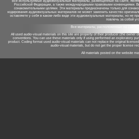
Все используемые аудиовизуальные материалы, размещенные на сайте, являю
Российской Федерации, а также международными правовыми конвенциями. Вы 
ознакомительными целями. Эти материалы предназначены только для ознако
кодирования аудиовизуальных материалов не может заменить качество оригинал
оставляете у себя в каком-либо виде эти аудиовизуальные материалы, но не п
повлечь за собой уг
Все материалы, расположенные на сайте 
All used audio-visual materials on this site are property of their producer (the owner 
conventions.
You can use these materials only if using performed an exploratory p
product.
Coding format used audio-visual materials can not replace the original license
audio-visual materials, but do not get the proper license reco
All materials posted on the website ma