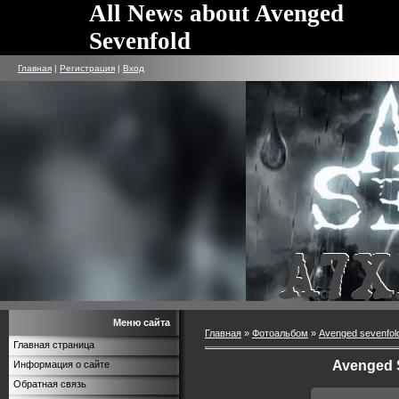
All News about Avenged
Sevenfold
Главная
|
Регистрация
|
Вход
Меню сайта
Главная
»
Фотоальбом
»
Avenged sevenfol
Главная страница
Avenged 
Информация о сайте
Обратная связь