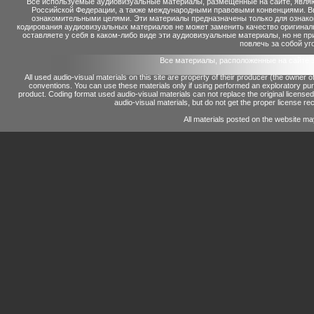
Все используемые аудиовизуальные материалы, размещенные на сайте, являю
Российской Федерации, а также международными правовыми конвенциями. Вы 
ознакомительными целями. Эти материалы предназначены только для ознако
кодирования аудиовизуальных материалов не может заменить качество оригинал
оставляете у себя в каком-либо виде эти аудиовизуальные материалы, но не п
повлечь за собой уг
Все материалы, расположенные на сайте 
All used audio-visual materials on this site are property of their producer (the owner 
conventions.
You can use these materials only if using performed an exploratory p
product.
Coding format used audio-visual materials can not replace the original license
audio-visual materials, but do not get the proper license reco
All materials posted on the website ma