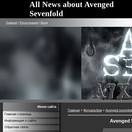
All News about Avenged
Sevenfold
Главная
|
Регистрация
|
Вход
Меню сайта
Главная
»
Фотоальбом
»
Avenged sevenfol
Главная страница
Avenged 
Информация о сайте
Обратная связь