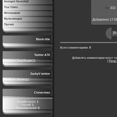
Avenged Sevenfold
Tour Dates
332
В реальн
Фотографии
Мультимедиа
Добавлено
17.0
Прочее
Block title
Всего комментариев
:
0
Twitter A7X
Добавлять комментарии могут то
Tweets by TheOfficialA7X
[
Регис
ZackyV twitter
Tweets by Vengenz1
Статистика
Онлайн всего:
1
Гостей:
1
Пользователей:
0