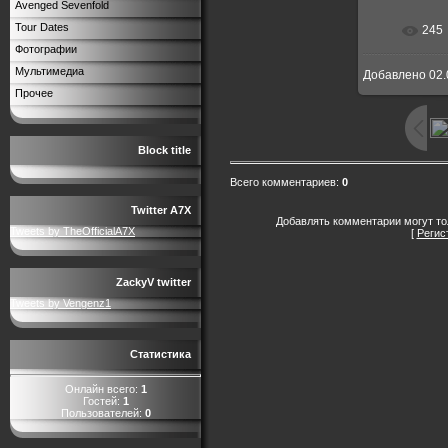
Avenged Sevenfold
Tour Dates
245
Фотографии
Мультимедиа
Добавлено
02.
Прочее
Block title
Всего комментариев
:
0
Twitter A7X
Добавлять комментарии могут то
Tweets by TheOfficialA7X
[
Регис
ZackyV twitter
Tweets by Vengenz1
Статистика
Онлайн всего:
1
Гостей:
1
Пользователей:
0