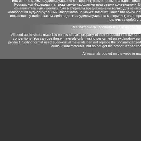
Все используемые аудиовизуальные материалы, размещенные на сайте, являю
Российской Федерации, а также международными правовыми конвенциями. Вы 
ознакомительными целями. Эти материалы предназначены только для ознако
кодирования аудиовизуальных материалов не может заменить качество оригинал
оставляете у себя в каком-либо виде эти аудиовизуальные материалы, но не п
повлечь за собой уг
Все материалы, расположенные на сайте 
All used audio-visual materials on this site are property of their producer (the owner 
conventions.
You can use these materials only if using performed an exploratory p
product.
Coding format used audio-visual materials can not replace the original license
audio-visual materials, but do not get the proper license reco
All materials posted on the website ma