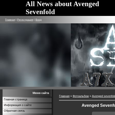
All News about Avenged
Sevenfold
Главная
|
Регистрация
|
Вход
Меню сайта
Главная
»
Фотоальбом
»
Avenged sevenfol
Главная страница
Avenged Sevenfo
Информация о сайте
Обратная связь