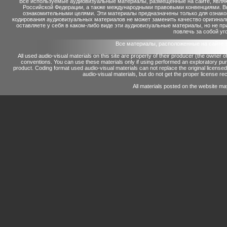
Все используемые аудиовизуальные материалы, размещенные на сайте, являю
Российской Федерации, а также международными правовыми конвенциями. Вы 
ознакомительными целями. Эти материалы предназначены только для ознако
кодирования аудиовизуальных материалов не может заменить качество оригинал
оставляете у себя в каком-либо виде эти аудиовизуальные материалы, но не п
повлечь за собой уг
Все материалы, расположенные на сайте 
All used audio-visual materials on this site are property of their producer (the owner 
conventions.
You can use these materials only if using performed an exploratory p
product.
Coding format used audio-visual materials can not replace the original license
audio-visual materials, but do not get the proper license reco
All materials posted on the website ma