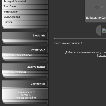
Avenged Sevenfold
Tour Dates
331
Фотографии
Мультимедиа
Добавлено
02.
Прочее
Block title
Всего комментариев
:
0
Twitter A7X
Добавлять комментарии могут то
Tweets by TheOfficialA7X
[
Регис
ZackyV twitter
Tweets by Vengenz1
Статистика
Онлайн всего:
1
Гостей:
1
Пользователей:
0