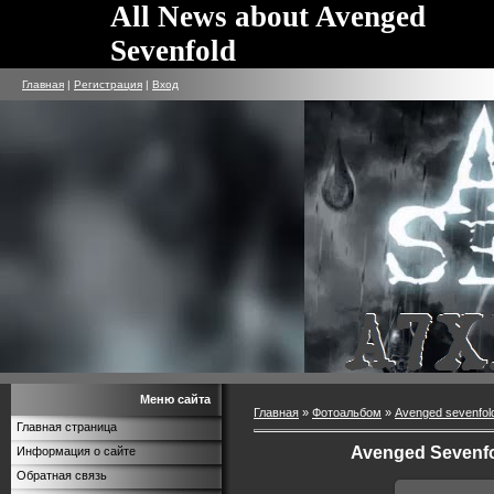
All News about Avenged
Sevenfold
Главная
|
Регистрация
|
Вход
Меню сайта
Главная
»
Фотоальбом
»
Avenged sevenfol
Главная страница
Avenged Sevenfo
Информация о сайте
Обратная связь